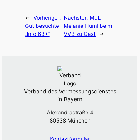
←
Vorheriger:
Nächster:
MdL
Gut besuch­te
Mela­nie Huml beim
„Info 63+“
VVB zu Gast
→
Verband des Vermessungsdienstes
in Bayern
Alexandrastraße 4
80538 München
Kontaktformular