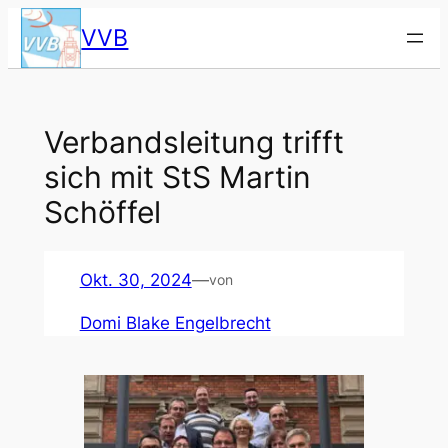
Zum
VVB
Inhalt
springen
Ver­bands­lei­tung trifft
sich mit StS Mar­tin
Schöf­fel
Okt. 30, 2024
—
von
Domi Blake Engelbrecht