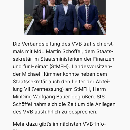
Die Ver­bands­lei­tung des VVB traf sich erst­
mals mit MdL Mar­tin Schöf­fel, dem Staats­
se­kre­tär im Staats­mi­nis­te­ri­um der Finan­zen
und für Hei­mat (StMFH). Lan­des­vor­sit­zen­
der Micha­el Hüm­mer konn­te neben dem
Staats­se­kre­tär auch den Lei­ter der Abtei­
lung VII (Ver­mes­sung) am StMFH, Herrn
Min­Di­rig Wolf­gang Bau­er begrü­ßen. StS
Schöf­fel nahm sich die Zeit um die Anlie­gen
des VVB aus­führ­lich zu bespre­chen.
Mehr dazu gibt’s im nächs­ten
VVB-
Info-