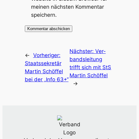
meinen nächsten Kommentar
speichern.
Nächster:
Ver­
←
Vorheriger:
bands­lei­tung
Staats­se­kre­tär
trifft sich mit StS
Mar­tin Schöf­fel
Mar­tin Schöf­fel
bei der „Info 63+“
→