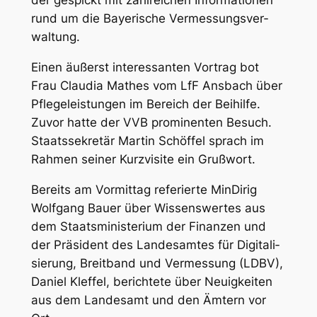
der gespickt mit zahl­rei­chen Infor­ma­tio­nen
rund um die Baye­ri­sche Ver­mes­sungs­ver­
wal­tung.
Einen äußerst inter­es­san­ten Vor­trag bot
Frau Clau­dia Mathes vom LfF Ans­bach über
Pfle­ge­leis­tun­gen im Bereich der Bei­hil­fe.
Zuvor hat­te der VVB pro­mi­nen­ten Besuch.
Staats­se­kre­tär Mar­tin Schöf­fel sprach im
Rah­men sei­ner Kurz­vi­si­te ein Gruß­wort.
Bereits am Vor­mit­tag refe­rier­te Min­Di­rig
Wolf­gang Bau­er über Wis­sens­wer­tes aus
dem Staats­mi­nis­te­ri­um der Finan­zen und
der Prä­si­dent des Lan­des­am­tes für Digi­ta­li­
sie­rung, Breit­band und Ver­mes­sung (LDBV),
Dani­el Klef­fel, berich­te­te über Neu­ig­kei­ten
aus dem Lan­des­amt und den Ämtern vor