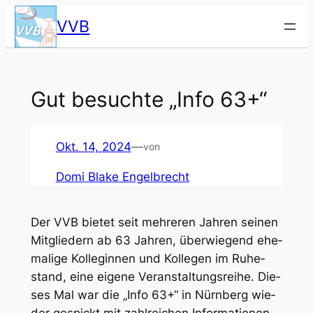
Zum
VVB
Inhalt
springen
Gut besuch­te „Info 63+“
Okt. 14, 2024
—
von
Domi Blake Engelbrecht
Der VVB bie­tet seit meh­re­ren Jah­ren sei­nen
Mit­glie­dern ab 63 Jah­ren, über­wie­gend ehe­
ma­li­ge Kol­le­gin­nen und Kol­le­gen im Ruhe­
stand, eine eige­ne Ver­an­stal­tungs­rei­he. Die­
ses Mal war die „Info 63+“ in Nürn­berg wie­