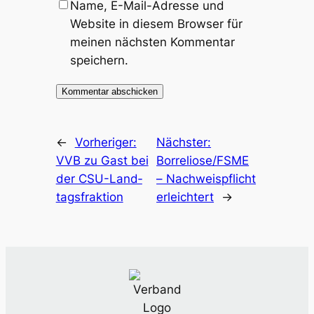
Name, E-Mail-Adresse und
Website in diesem Browser für
meinen nächsten Kommentar
speichern.
←
Vorheriger:
Nächster:
VVB zu Gast bei
Borreliose/FSME
der CSU-Land­
– Nach­weis­pflicht
tags­frak­ti­on
erleich­tert
→