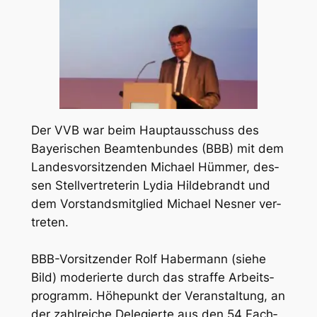
Der VVB war beim Haupt­aus­schuss des
Baye­ri­schen Beam­ten­bun­des (BBB) mit dem
Lan­des­vor­sit­zen­den Micha­el Hüm­mer, des­
sen Stell­ver­tre­te­rin Lydia Hil­de­brandt und
dem Vor­stands­mit­glied Micha­el Nes­ner ver­
tre­ten.
BBB-Vor­sit­zen­der Rolf Haber­mann (sie­he
Bild) mode­rier­te durch das straf­fe Arbeits­
pro­gramm. Höhe­punkt der Ver­an­stal­tung, an
der zahl­rei­che Dele­gier­te aus den 54 Fach­