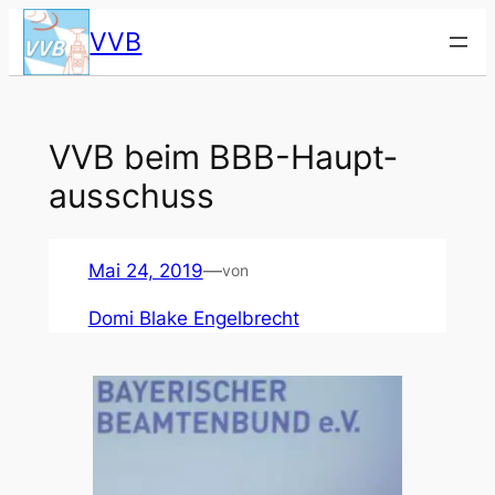
Zum
VVB
Inhalt
springen
VVB beim BBB-Haupt­
aus­schuss
Mai 24, 2019
—
von
Domi Blake Engelbrecht