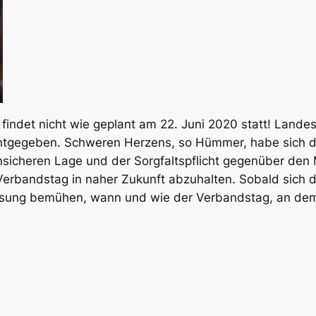
 fin­det nicht wie geplant am 22. Juni 2020 statt! Lan­des­
nt­ge­ge­ben. Schwe­ren Her­zens, so Hüm­mer, habe sich de
si­che­ren Lage und der Sorg­falts­pflicht gegen­über den 
Ver­bands­tag in naher Zukunft abzu­hal­ten. Sobald sich die
sung bemü­hen, wann und wie der Ver­bands­tag, an dem au