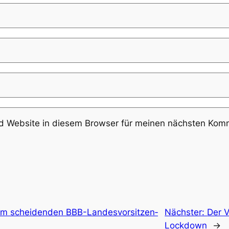
 Website in diesem Browser für meinen nächsten Komm
 schei­den­den BBB-Lan­des­vor­sit­zen­
Nächster:
Der 
Lock­down
→