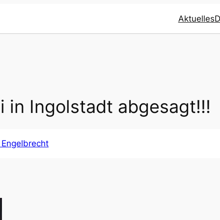
Aktuelles
D
 in Ingol­stadt abge­sagt!!!
 Engelbrecht