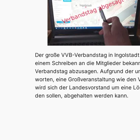
Der gro­ße VVB-Ver­bands­tag in Ingol­stadt
einem Schrei­ben an die Mit­glie­der bekan
Ver­bands­tag abzu­sa­gen. Auf­grund der un
wor­ten, eine Groß­ver­an­stal­tung wie den 
wird sich der Lan­des­vor­stand um eine Lö
den sol­len, abge­hal­ten wer­den kann.