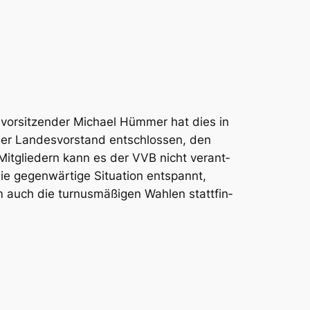
vor­sit­zen­der Micha­el Hüm­mer hat dies in
r Lan­des­vor­stand ent­schlos­sen, den
Mit­glie­dern kann es der VVB nicht ver­ant­
 gegen­wär­ti­ge Situa­ti­on ent­spannt,
ch die tur­nus­mä­ßi­gen Wah­len statt­fin­