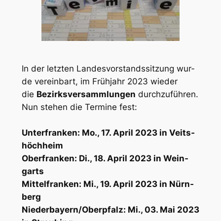
In der letz­ten Lan­des­vor­stands­sit­zung wur­
de ver­ein­bart, im Früh­jahr 2023 wie­der
die
Bezirks­ver­samm­lun­gen
durch­zu­füh­ren.
Nun ste­hen die Ter­mi­ne fest:
Unter­fran­ken: Mo., 17. April 2023 in Veits­
höch­heim
Ober­fran­ken: Di., 18. April 2023 in Wein­
garts
Mit­tel­fran­ken: Mi., 19. April 2023 in Nürn­
berg
Niederbayern/Oberpfalz: Mi., 03. Mai 2023