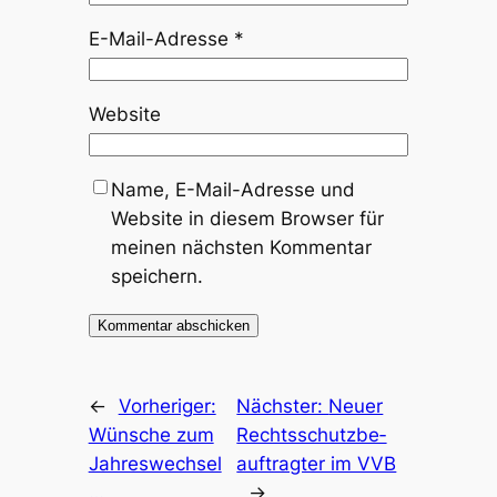
E-Mail-Adresse
*
Website
Name, E-Mail-Adresse und
Website in diesem Browser für
meinen nächsten Kommentar
speichern.
←
Vorheriger:
Nächster:
Neu­er
Wün­sche zum
Rechts­schutz­be­
Jah­res­wech­sel
auf­trag­ter im VVB
…
→