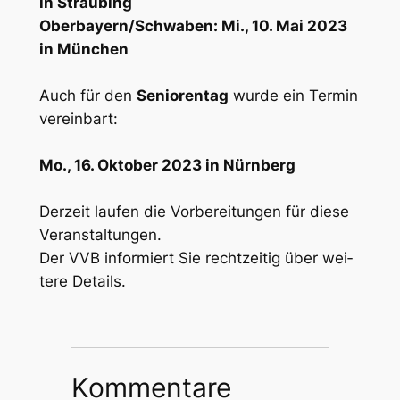
in Strau­bing
Oberbayern/Schwaben: Mi., 10. Mai 2023
in Mün­chen
Auch für den
Senio­ren­tag
wur­de ein Ter­min
ver­ein­bart:
Mo., 16. Okto­ber 2023 in Nürn­berg
Der­zeit lau­fen die Vor­be­rei­tun­gen für die­se
Ver­an­stal­tun­gen.
Der VVB infor­miert Sie recht­zei­tig über wei­
te­re Details.
Kommentare