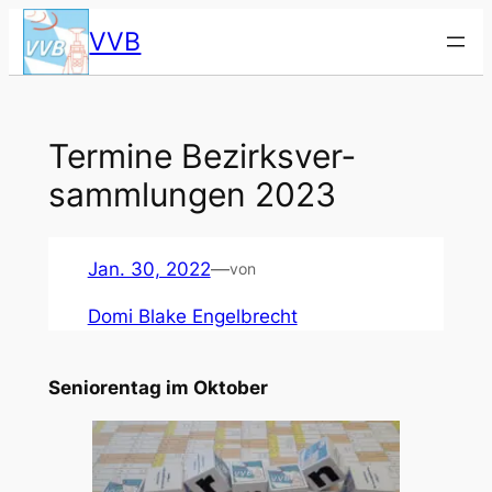
Zum
VVB
Inhalt
springen
Ter­mi­ne Bezirks­ver­
samm­lun­gen 2023
Jan. 30, 2022
—
von
Domi Blake Engelbrecht
Senio­ren­tag im Okto­ber