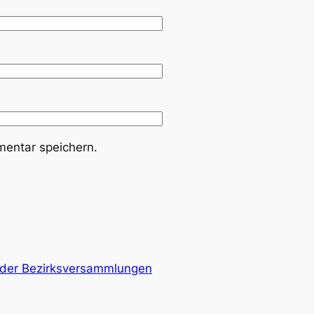
entar speichern.
­der Bezirks­ver­samm­lun­gen