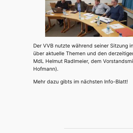
Der VVB nutz­te wäh­rend sei­ner Sit­zung i
über aktu­el­le The­men und den der­zei­ti­g
MdL Hel­mut Radl­mei­er, dem Vor­stands­mit­
Hof­mann
).
Mehr dazu gibts im nächs­ten Info-Blatt!