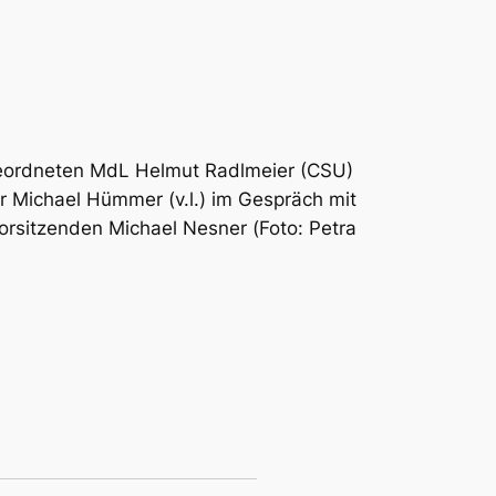
e­ord­ne­ten MdL Hel­mut Radl­mei­er (CSU)
der Micha­el Hüm­mer (v.l.) im Gespräch mit
r­sit­zen­den Micha­el Nes­ner (
Foto: Petra