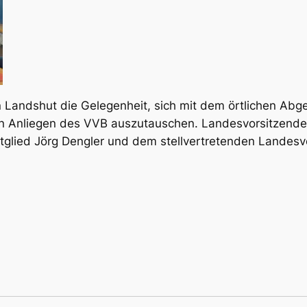
n Lands­hut die Gele­gen­heit, sich mit dem ört­li­chen Abg
en Anlie­gen des VVB aus­zu­tau­schen. Lan­des­vor­sit­zen­
glied Jörg Deng­ler und dem stell­ver­tre­ten­den Lan­des­vo