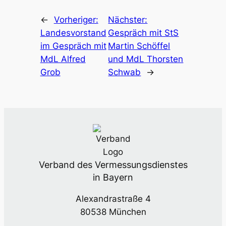
←
Vorheriger:
Nächster:
Lan­des­vor­stand
Gespräch mit StS
im Gespräch mit
Mar­tin Schöf­fel
MdL Alfred
und MdL Thors­ten
Grob
Schwab
→
Verband des Vermessungsdienstes
in Bayern
Alexandrastraße 4
80538 München