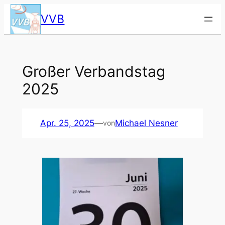
Zum
VVB
Inhalt
springen
Gro­ßer Ver­bands­tag
2025
Apr. 25, 2025
—
Michael Nesner
von