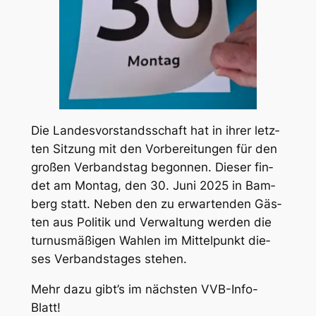
Die Lan­des­vor­stands­schaft hat in ihrer letz­
ten Sit­zung mit den Vor­be­rei­tun­gen für den
gro­ßen Ver­bands­tag begon­nen. Die­ser fin­
det am Mon­tag, den 30. Juni 2025 in Bam­
berg statt. Neben den zu erwar­ten­den Gäs­
ten aus Poli­tik und Ver­wal­tung wer­den die
tur­nus­mä­ßi­gen Wah­len im Mit­tel­punkt die­
ses Ver­bands­ta­ges ste­hen.
Mehr dazu gibt’s im nächs­ten VVB-Info-
Blatt!