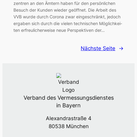
zen­tren an den Ämtern haben für den per­sön­li­chen
Besuch der Kun­den wie­der geöff­net. Die Arbeit des
VVB wur­de durch Coro­na zwar ein­ge­schränkt, jedoch
erga­ben sich durch die vie­len tech­ni­schen Mög­lich­kei­
ten erfreu­li­cher­wei­se neue Per­spek­ti­ven der…
Nächste Seite
→
Verband des Vermessungsdienstes
in Bayern
Alexandrastraße 4
80538 München