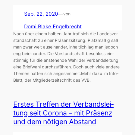
Sep. 22, 2020
—
von
Domi Blake Engelbrecht
Nach über einem hal­ben Jahr traf sich die Lan­des­vor­
stand­schaft zu einer Prä­senz­sit­zung. Platz­mä­ßig saß
man zwar weit aus­ein­an­der, inhalt­lich lag man jedoch
eng bei­ein­an­der. Die Vor­stand­schaft beschloss ein­
stim­mig für die anste­hen­de Wahl der Ver­bands­lei­tung
eine Brief­wahl durch­zu­füh­ren. Doch auch vie­le ande­re
The­men hat­ten sich ange­sam­melt.Mehr dazu im Info-
Blatt, der Mit­glie­der­zeit­schrift des VVB.
Ers­tes Tref­fen der Ver­bands­lei­
tung seit Coro­na – mit Prä­senz
und dem nöti­gen Abstand