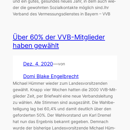
und ein gutes, gesun­des neu­es Jahr, in dem auch wie­
der die gewohn­ten Sozi­al­kon­tak­te mög­lich sind.Ihr
Ver­band des Ver­mes­sungs­diens­tes in Bay­ern – VVB
Über 60% der VVB-Mit­glie­der
haben gewählt
Dez. 4, 2020
—
von
Domi Blake Engelbrecht
Micha­el Hüm­mer wie­der zum Lan­des­vor­sit­zen­den
gewählt. Knapp vier Wochen hat­ten die 2000 VVB-Mit­
glie­der Zeit, per Brief­wahl eine neue Ver­bands­lei­tung
zu wäh­len. Alle Stim­men sind aus­ge­zählt. Die Wahl­be­
tei­li­gung lag bei 60,4% und damit deut­lich über den
gefor­der­ten 50%. Der Wahl­vor­stand um Karl Dre­mel
hat nun das Ergeb­nis bekannt gege­ben. Dem­nach
wur­de der bis­he­ri­ge Lan­des­vor­sit­zen­de Micha­el Hüm­