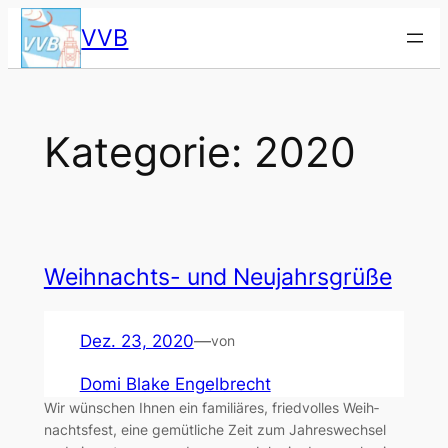
Zum
VVB
Inhalt
springen
Kategorie:
2020
Weih­nachts- und Neu­jahrs­grü­ße
Dez. 23, 2020
—
von
Domi Blake Engelbrecht
Wir wün­schen Ihnen ein fami­liä­res, fried­vol­les Weih­
nachts­fest, eine gemüt­li­che Zeit zum Jah­res­wech­sel