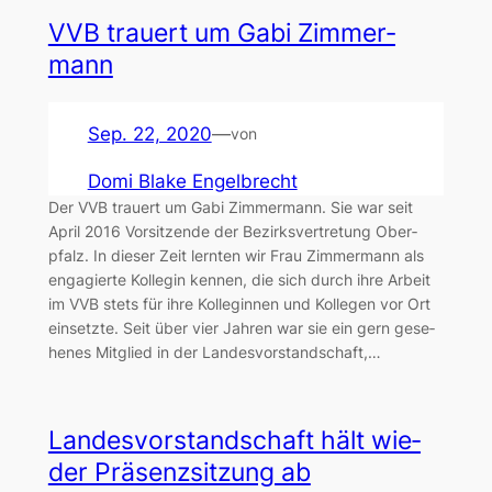
VVB trau­ert um Gabi Zim­mer­
mann
Sep. 22, 2020
—
von
Domi Blake Engelbrecht
Der VVB trau­ert um Gabi Zim­mer­mann. Sie war seit
April 2016 Vor­sit­zen­de der Bezirks­ver­tre­tung Ober­
pfalz. In die­ser Zeit lern­ten wir Frau Zim­mer­mann als
enga­gier­te Kol­le­gin ken­nen, die sich durch ihre Arbeit
im VVB stets für ihre Kol­le­gin­nen und Kol­le­gen vor Ort
ein­setz­te. Seit über vier Jah­ren war sie ein gern gese­
he­nes Mit­glied in der Lan­des­vor­stand­schaft,…
Lan­des­vor­stand­schaft hält wie­
der Prä­senz­sit­zung ab