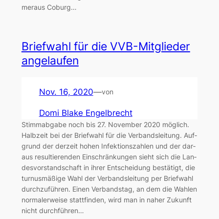
meraus Coburg…
Brief­wahl für die VVB-Mit­glie­der
ange­lau­fen
Nov. 16, 2020
—
von
Domi Blake Engelbrecht
Stimm­ab­ga­be noch bis 27. Novem­ber 2020 mög­lich.
Halb­zeit bei der Brief­wahl für die Ver­bands­lei­tung. Auf­
grund der der­zeit hohen Infek­ti­ons­zah­len und der dar­
aus resul­tie­ren­den Ein­schrän­kun­gen sieht sich die Lan­
des­vor­stand­schaft in ihrer Ent­schei­dung bestä­tigt, die
tur­nus­mä­ßi­ge Wahl der Ver­bands­lei­tung per Brief­wahl
durch­zu­füh­ren. Einen Ver­bands­tag, an dem die Wah­len
nor­ma­ler­wei­se statt­fin­den, wird man in naher Zukunft
nicht durch­füh­ren…