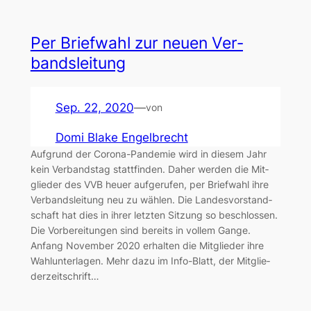
Per Brief­wahl zur neu­en Ver­
bands­lei­tung
Sep. 22, 2020
—
von
Domi Blake Engelbrecht
Auf­grund der Coro­na-Pan­de­mie wird in die­sem Jahr
kein Ver­bands­tag statt­fin­den. Daher wer­den die Mit­
glie­der des VVB heu­er auf­ge­ru­fen, per Brief­wahl ihre
Ver­bands­lei­tung neu zu wäh­len. Die Lan­des­vor­stand­
schaft hat dies in ihrer letz­ten Sit­zung so beschlos­sen.
Die Vor­be­rei­tun­gen sind bereits in vol­lem Gan­ge.
Anfang Novem­ber 2020 erhal­ten die Mit­glie­der ihre
Wahl­un­ter­la­gen. Mehr dazu im Info-Blatt, der Mit­glie­
der­zeit­schrift…