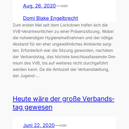
Aug. 26, 2020
—
von
Domi Blake Engelbrecht
Zum ers­ten Mal seit dem Lock­down tra­fen sich die
VVB-Ver­ant­wort­li­chen zu einer Prä­senz­sit­zung. Wobei
die not­wen­di­gen Hygie­ne­maß­nah­men und der nöti­ge
Abstand für ein eher unge­wöhn­li­ches Ambi­en­te sorg­
ten. Erfor­der­lich war die Sit­zung gewor­den, nach­dem
der Ver­bands­tag, das höchs­te beschluss­fas­sen­de Gre­
mi­um des VVB, bis auf wei­te­res nicht durch­ge­führt
wer­den kann. Da die Amts­zeit der Ver­bands­lei­tung,
der Jugend-…
Heu­te wäre der gro­ße Ver­bands­
tag gewe­sen
Juni 22, 2020
—
von