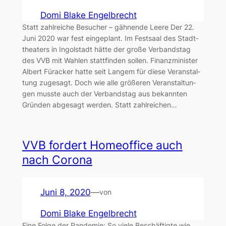
Domi Blake Engelbrecht
Statt zahl­rei­che Besu­cher – gäh­nen­de Lee­re Der 22.
Juni 2020 war fest ein­ge­plant. Im Fest­saal des Stadt­
thea­ters in Ingol­stadt hät­te der gro­ße Ver­bands­tag
des VVB mit Wah­len statt­fin­den sol­len. Finanz­mi­nis­ter
Albert Für­a­cker hat­te seit Lan­gem für die­se Ver­an­stal­
tung zuge­sagt. Doch wie alle grö­ße­ren Ver­an­stal­tun­
gen muss­te auch der Ver­bands­tag aus bekann­ten
Grün­den abge­sagt wer­den. Statt zahl­rei­chen…
VVB for­dert Home­of­fice auch
nach Coro­na
Juni 8, 2020
—
von
Domi Blake Engelbrecht
Eine Fol­ge der Pan­de­mie: So vie­le Beschäf­tig­te wie