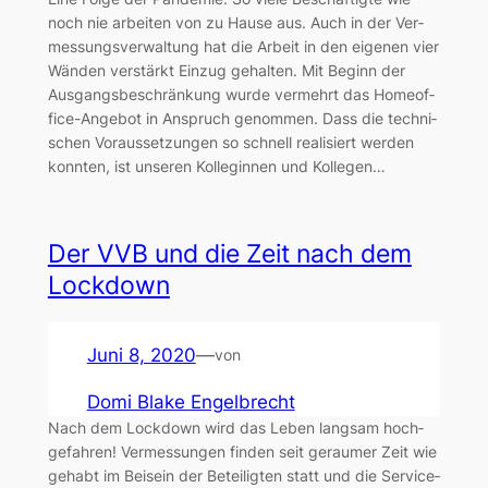
noch nie arbei­ten von zu Hau­se aus. Auch in der Ver­
mes­sungs­ver­wal­tung hat die Arbeit in den eige­nen vier
Wän­den ver­stärkt Ein­zug gehal­ten. Mit Beginn der
Aus­gangs­be­schrän­kung wur­de ver­mehrt das Home­of­
fice-Ange­bot in Anspruch genom­men. Dass die tech­ni­
schen Vor­aus­set­zun­gen so schnell rea­li­siert wer­den
konn­ten, ist unse­ren Kol­le­gin­nen und Kol­le­gen…
Der VVB und die Zeit nach dem
Lock­down
Juni 8, 2020
—
von
Domi Blake Engelbrecht
Nach dem Lock­down wird das Leben lang­sam hoch­
ge­fah­ren! Ver­mes­sun­gen fin­den seit gerau­mer Zeit wie
gehabt im Bei­sein der Betei­lig­ten statt und die Ser­vice­