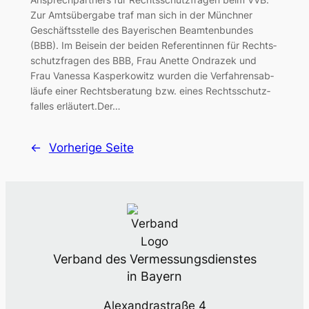
Zur Amts­über­ga­be traf man sich in der Münch­ner
Geschäfts­stel­le des Baye­ri­schen Beam­ten­bun­des
(BBB). Im Bei­sein der bei­den Refe­ren­tin­nen für Rechts­
schutz­fra­gen des BBB, Frau Anet­te Ondra­zek und
Frau Vanes­sa Kas­per­ko­witz wur­den die Ver­fah­rens­ab­
läu­fe einer Rechts­be­ra­tung bzw. eines Rechts­schutz­
fal­les erläu­tert.Der…
←
Vorherige Seite
Verband des Vermessungsdienstes
in Bayern
Alexandrastraße 4