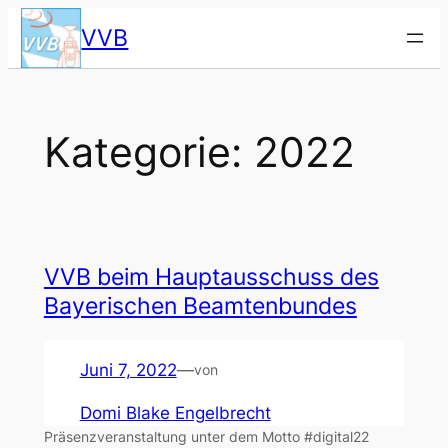
Zum
VVB
Inhalt
springen
Kategorie:
2022
VVB beim Haupt­aus­schuss des
Baye­ri­schen Beam­ten­bun­des
Juni 7, 2022
—
von
Domi Blake Engelbrecht
Prä­senz­ver­an­stal­tung unter dem Mot­to #digital22