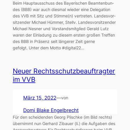
Beim Haupt­aus­schuss des Baye­ri­schen Beam­ten­bun­
des (BBB) war auch dies­mal wie­der eine Dele­ga­ti­on
des VVB mit Sitz und Stimme(n) ver­tre­ten. Lan­des­vor­
sit­zen­der Micha­el Hüm­mer, Stellv. Lan­des­vor­sit­zen­der
Micha­el Nes­ner und Vor­stands­mit­glied Gerald Lutz
waren der Ein­la­dung zu die­sem ers­ten gro­ßen Tref­fen
des BBB in Prä­senz seit län­ge­rer Zeit ger­ne
gefolgt. Unter dem Mot­to #digital22…
Neu­er Rechts­schutz­be­auf­trag­ter
im VVB
März 15, 2022
—
von
Domi Blake Engelbrecht
Für den schei­den­den Georg Plisch­ke (im Bild rechts)
über­nimmt nun Ger­hard Zibau­er (li.) die Auf­ga­ben des
Ansprech­part­ners für Rechts­schutz­fra­gen beim VVB.